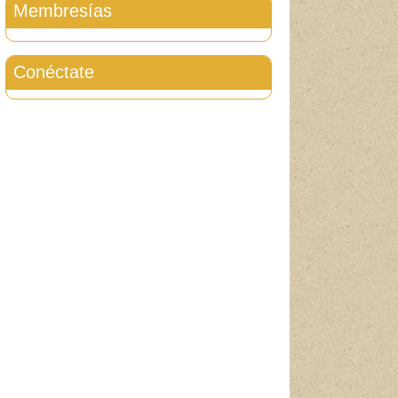
Membresías
Conéctate