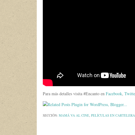
Para más detalles visita #Encanto en
Facebook
,
Twitt
SECCIÓN:
MAMÁ VA AL CINE
,
PELÍCULAS EN CARTELERA