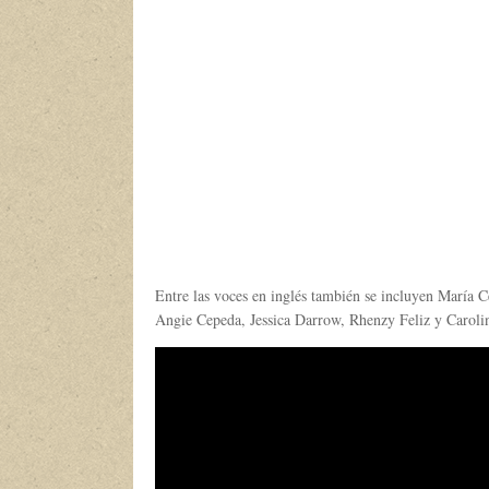
Entre las voces en inglés también se incluyen María 
Angie Cepeda, Jessica Darrow, Rhenzy Feliz y Caroli