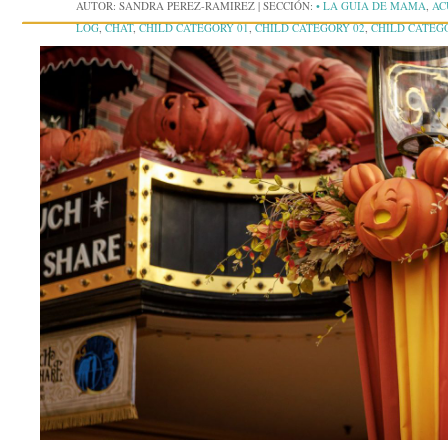
AUTOR:
SANDRA PEREZ-RAMIREZ
|
SECCIÓN:
• LA GUIA DE MAMA
,
AC
LOG
,
CHAT
,
CHILD CATEGORY 01
,
CHILD CATEGORY 02
,
CHILD CATEG
COMMENTS
,
CONCIERTOS
,
CONTENT
,
CORNER CASE
,
CRUCEROS
,
EMB
EVENTOS
,
EXCERPT
,
FEATURED IMAGES
,
FERIAS
,
FORMATTING
,
GALL
JARDINES BOTÁNICOS
,
JETPACK
,
LA ENTREVISTA CON MAMÁ
,
LAS DI
GRANDE
,
MAMÁ SOCIALITÉ
,
MARKUP
,
MORE TAG
,
MUSEOS
,
MUSEOS 
PARQUES ACUÁTICOS
,
PARQUES DE ATRACCIONES
,
PASSWORD
,
PELÍCU
RESEÑAS DE PRODUCTOS
,
SHORTCODES
,
STANDARD
,
STATUS
,
STICKY
UNPUBLISHED
,
VIDEO
,
VIDEOPRESS