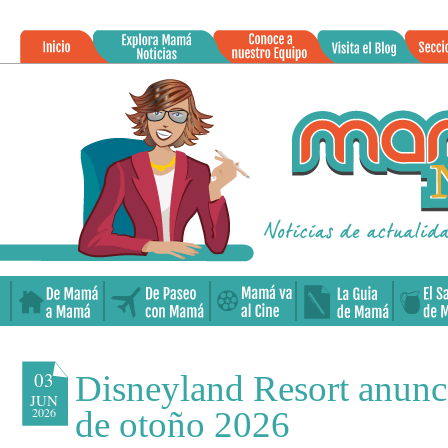
»
03
Disneyland Resort anunci
JUN
2026
de otoño 2026