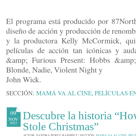
El programa está producido por 87North
diseño de acción y producción de renomb
y la productora Kelly McCormick, quie
películas de acción tan icónicas y aud
&amp; Furious Present: Hobbs &amp;
Blonde, Nadie, Violent Night y
John Wick.
SECCIÓN:
MAMÁ VA AL CINE
,
PELÍCULAS E
09
Descubre la historia “H
NOV
2023
Stole Christmas”
AUTOR:
SANDRA PEREZ-RAMIREZ
|
SECCIÓN:
MAMÁ VA AL CINE
,
PEL