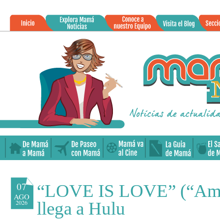
»
07
“LOVE IS LOVE” (“Amo
AGO
2026
llega a Hulu