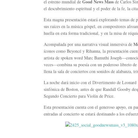
Good News Mass
el estreno mundial de
de Carlos Sim
el descubrimiento espiritual y el poder de la fe, la ci
Esta magna presentación estará explorando temas de pé
sus raíces en la música góspel, en compositores afro
huella en esta forma tradicional, y en la misa de réqu
Me
Acompañada por una narrativa visual inmersiva de
íconos como Beyoncé y Rihanna, la presentación cuenta
artista de spoken word Marc Bamuthi Joseph—conocid
veces—combina su poesía con un poderoso libreto de 
llena la sala de conciertos con sonidos de alabanza, tri
La noche dará inicio con el Divertimento de Leonard B
sinfónica de Boston, antes de que Randall Goosby des
Segundo Concierto para Violín de Price.
Esta presentación cuenta con el generoso apoyo, en par
entradas al concierto se estará destinando a los esfue