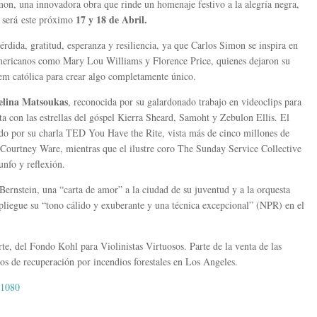
on, una innovadora obra que rinde un homenaje festivo a la alegría negra,
17 y 18 de Abril.
ta será este próximo
rdida, gratitud, esperanza y resiliencia, ya que Carlos Simon se inspira en
americanos como Mary Lou Williams y Florence Price, quienes dejaron su
iem católica para crear algo completamente único.
lina Matsoukas
, reconocida por su galardonado trabajo en videoclips para
 con las estrellas del góspel Kierra Sheard, Samoht y Zebulon Ellis. El
o por su charla TED You Have the Rite, vista más de cinco millones de
Courtney Ware, mientras que el ilustre coro The Sunday Service Collective
unfo y reflexión.
ernstein, una “carta de amor” a la ciudad de su juventud y a la orquesta
pliegue su “tono cálido y exuberante y una técnica excepcional” (NPR) en el
te, del Fondo Kohl para Violinistas Virtuosos. Parte de la venta de las
rzos de recuperación por incendios forestales en Los Angeles.