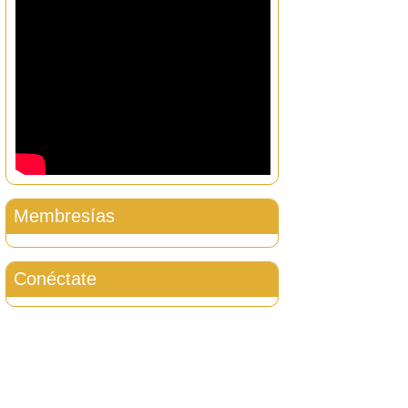
Membresías
Conéctate