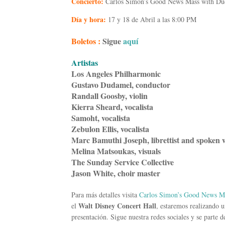
Concierto:
Carlos Simon’s Good News Mass with D
Día y hora:
17 y 18 de Abril a las 8:00 PM
Boletos :
Sigue
aquí
Artistas
Los Angeles Philharmonic
Gustavo Dudamel, conductor
Randall Goosby, violin
Kierra Sheard, vocalista
Samoht, vocalista
Zebulon Ellis, vocalista
Marc Bamuthi Joseph, librettist and spoken w
Melina Matsoukas, visuals
The Sunday Service Collective
Jason White, choir master
Para más detalles visita
Carlos Simon’s Good News M
Walt Disney Concert Hall
el
, estaremos realizando u
presentación. Sigue nuestra redes sociales y se parte d