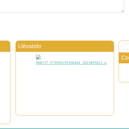
Llévatelo
Co