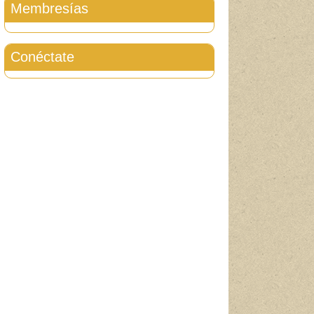
Membresías
Conéctate