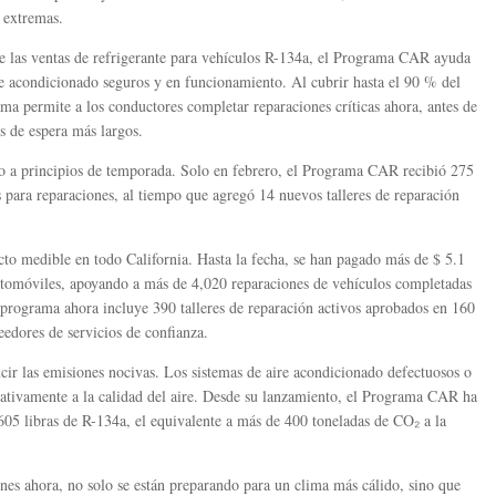
 extremas.
e las ventas de refrigerante para vehículos R-134a, el Programa CAR ayuda
aire acondicionado seguros y en funcionamiento. Al cubrir hasta el 90 % del
ama permite a los conductores completar reparaciones críticas ahora, antes de
 de espera más largos.
o a principios de temporada. Solo en febrero, el Programa CAR recibió 275
para reparaciones, al tiempo que agregó 14 nuevos talleres de reparación
to medible en todo California. Hasta la fecha, se han pagado más de $ 5.1
automóviles, apoyando a más de 4,020 reparaciones de vehículos completadas
 programa ahora incluye 390 talleres de reparación activos aprobados en 160
eedores de servicios de confianza.
cir las emisiones nocivas. Los sistemas de aire acondicionado defectuosos o
gativamente a la calidad del aire. Desde su lanzamiento, el Programa CAR ha
 605 libras de R-134a, el equivalente a más de 400 toneladas de CO₂ a la
ones ahora, no solo se están preparando para un clima más cálido, sino que