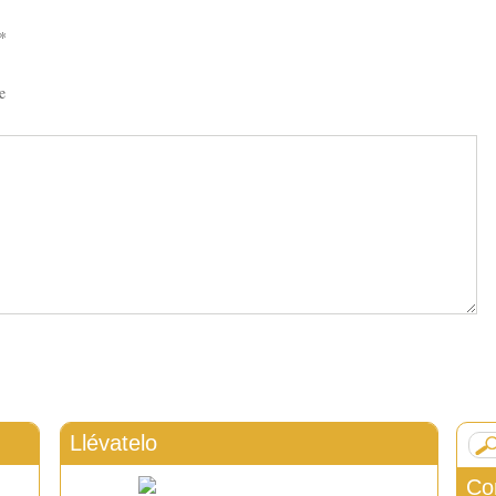
*
e
Llévatelo
Co