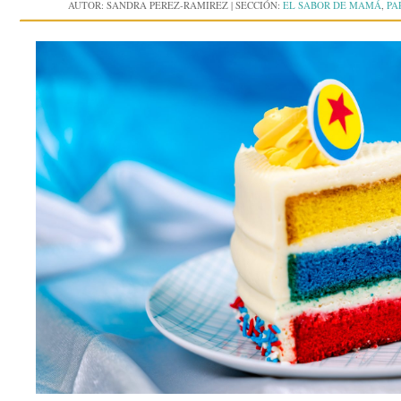
AUTOR:
SANDRA PEREZ-RAMIREZ
|
SECCIÓN:
EL SABOR DE MAMÁ
,
PA