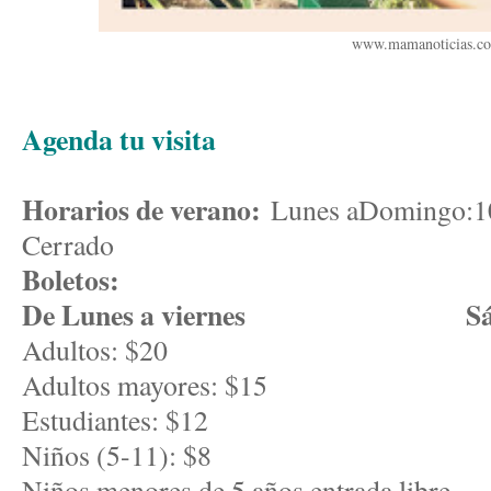
www.mamanoticias.c
Agenda tu visita
Horarios de verano:
Lunes aDomingo:10:
Cerrado
Boletos:
De Lunes a viernes
S
Adultos: $2
Adultos mayores: 
Estudiantes: $
Niños (5-11):
Niños menores de 5 años entrada libre