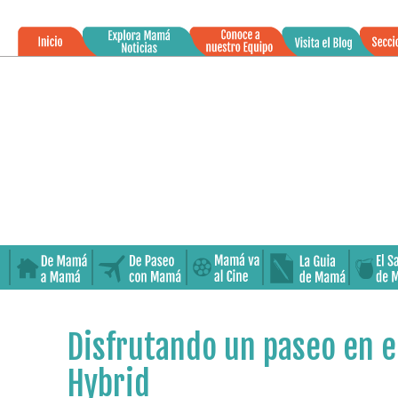
»
18
Disfrutando un paseo en e
NOV
2015
Hybrid