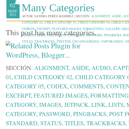
02
Many Categories
NOV
2012
AUTOR:
SANDRA PEREZ-RAMIREZ
|
SECCIÓN:
ALIGNMENT
,
ASIDE
,
AUD
CATEGORY 02
,
CHILD CATEGORY 03
,
CHILD CATEGORY 04
,
CHILD CAT
EMBEDS
,
EXCERPT
,
FEATURED IMAGES
,
FORMATTING
,
GALLERY
,
GRA
This post has many categories.
MARKUP
,
MORE TAG
,
PARENT CATEGORY
,
PASSWORD
,
PINGBACKS
,
POS
TITLES
,
TRACKBACKS
,
TWITTER
,
UNCATEGORIZED
,
UNPUBLISHED
,
VI
SECCIÓN:
ALIGNMENT
,
ASIDE
,
AUDIO
,
CAPT
01
,
CHILD CATEGORY 02
,
CHILD CATEGORY 
CATEGORY 05
,
CODEX
,
COMMENTS
,
CONTE
EXCERPT
,
FEATURED IMAGES
,
FORMATTING
CATEGORY
,
IMAGES
,
JETPACK
,
LINK
,
LISTS
,
CATEGORY
,
PASSWORD
,
PINGBACKS
,
POST 
STANDARD
,
STATUS
,
TITLES
,
TRACKBACKS
,