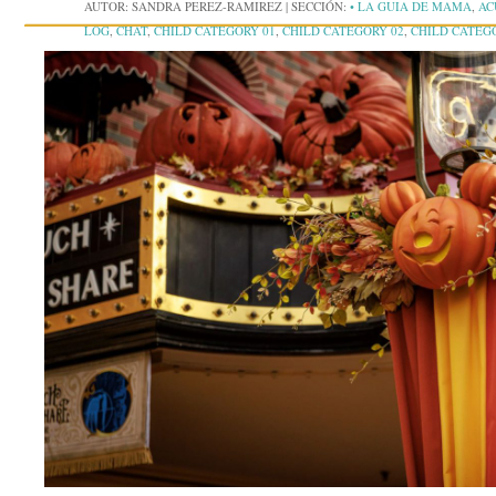
AUTOR:
SANDRA PEREZ-RAMIREZ
|
SECCIÓN:
• LA GUIA DE MAMA
,
AC
LOG
,
CHAT
,
CHILD CATEGORY 01
,
CHILD CATEGORY 02
,
CHILD CATEG
COMMENTS
,
CONCIERTOS
,
CONTENT
,
CORNER CASE
,
CRUCEROS
,
EMB
EVENTOS
,
EXCERPT
,
FEATURED IMAGES
,
FERIAS
,
FORMATTING
,
GALL
JARDINES BOTÁNICOS
,
JETPACK
,
LA ENTREVISTA CON MAMÁ
,
LAS DI
GRANDE
,
MAMÁ SOCIALITÉ
,
MARKUP
,
MORE TAG
,
MUSEOS
,
MUSEOS 
PARQUES ACUÁTICOS
,
PARQUES DE ATRACCIONES
,
PASSWORD
,
PELÍCU
RESEÑAS DE PRODUCTOS
,
SHORTCODES
,
STANDARD
,
STATUS
,
STICKY
UNPUBLISHED
,
VIDEO
,
VIDEOPRESS