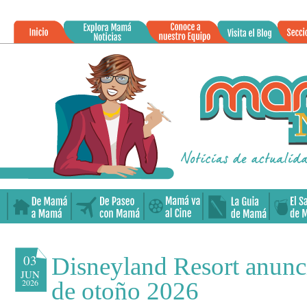
»
03
Disneyland Resort anunci
JUN
2026
de otoño 2026