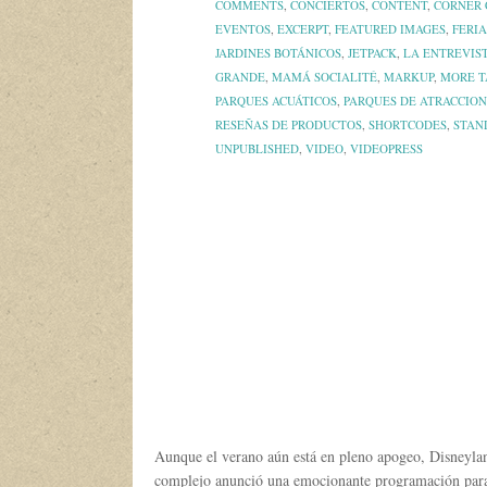
COMMENTS
,
CONCIERTOS
,
CONTENT
,
CORNER 
EVENTOS
,
EXCERPT
,
FEATURED IMAGES
,
FERIA
JARDINES BOTÁNICOS
,
JETPACK
,
LA ENTREVIS
GRANDE
,
MAMÁ SOCIALITÉ
,
MARKUP
,
MORE T
PARQUES ACUÁTICOS
,
PARQUES DE ATRACCION
RESEÑAS DE PRODUCTOS
,
SHORTCODES
,
STAN
UNPUBLISHED
,
VIDEO
,
VIDEOPRESS
Aunque el verano aún está en pleno apogeo, Disneylan
complejo anunció una emocionante programación para e