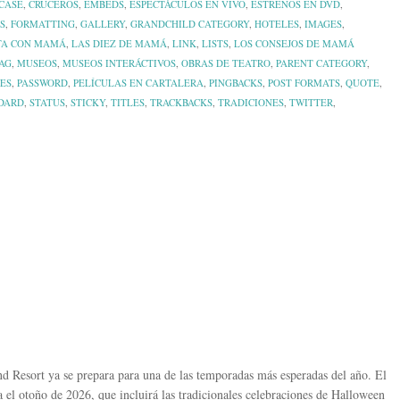
CASE
,
CRUCEROS
,
EMBEDS
,
ESPECTÁCULOS EN VIVO
,
ESTRENOS EN DVD
,
S
,
FORMATTING
,
GALLERY
,
GRANDCHILD CATEGORY
,
HOTELES
,
IMAGES
,
TA CON MAMÁ
,
LAS DIEZ DE MAMÁ
,
LINK
,
LISTS
,
LOS CONSEJOS DE MAMÁ
AG
,
MUSEOS
,
MUSEOS INTERÁCTIVOS
,
OBRAS DE TEATRO
,
PARENT CATEGORY
,
ES
,
PASSWORD
,
PELÍCULAS EN CARTALERA
,
PINGBACKS
,
POST FORMATS
,
QUOTE
,
DARD
,
STATUS
,
STICKY
,
TITLES
,
TRACKBACKS
,
TRADICIONES
,
TWITTER
,
d Resort ya se prepara para una de las temporadas más esperadas del año. El
l otoño de 2026, que incluirá las tradicionales celebraciones de Halloween