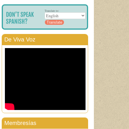
Translate to:
De Viva Voz
Membresías