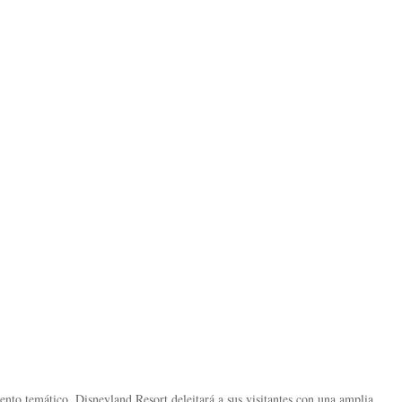
ento temático, Disneyland Resort deleitará a sus visitantes con una amplia