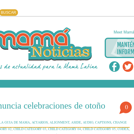
Meet Mamá 
nuncia celebraciones de otoño
0
 LA GUIA DE MAMA
,
ACUARIOS
,
ALIGNMENT
,
ASIDE
,
AUDIO
,
CAPTIONS
,
CHANGE
GORY 02
,
CHILD CATEGORY 03
,
CHILD CATEGORY 04
,
CHILD CATEGORY 05
,
CODEX
,