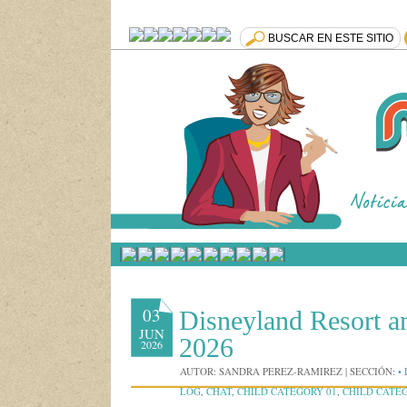
»
03
Disneyland Resort a
JUN
2026
2026
AUTOR:
SANDRA PEREZ-RAMIREZ
|
SECCIÓN:
•
LOG
,
CHAT
,
CHILD CATEGORY 01
,
CHILD CATE