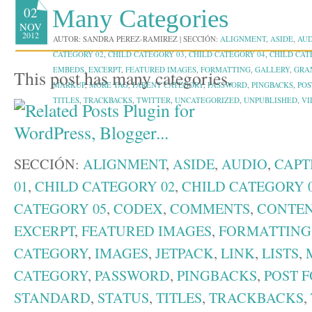
02
Many Categories
NOV
2012
AUTOR:
SANDRA PEREZ-RAMIREZ
|
SECCIÓN:
ALIGNMENT
,
ASIDE
,
AUD
CATEGORY 02
,
CHILD CATEGORY 03
,
CHILD CATEGORY 04
,
CHILD CAT
EMBEDS
,
EXCERPT
,
FEATURED IMAGES
,
FORMATTING
,
GALLERY
,
GRA
This post has many categories.
MARKUP
,
MORE TAG
,
PARENT CATEGORY
,
PASSWORD
,
PINGBACKS
,
POS
TITLES
,
TRACKBACKS
,
TWITTER
,
UNCATEGORIZED
,
UNPUBLISHED
,
VI
SECCIÓN:
ALIGNMENT
,
ASIDE
,
AUDIO
,
CAPT
01
,
CHILD CATEGORY 02
,
CHILD CATEGORY 
CATEGORY 05
,
CODEX
,
COMMENTS
,
CONTE
EXCERPT
,
FEATURED IMAGES
,
FORMATTING
CATEGORY
,
IMAGES
,
JETPACK
,
LINK
,
LISTS
,
CATEGORY
,
PASSWORD
,
PINGBACKS
,
POST 
STANDARD
,
STATUS
,
TITLES
,
TRACKBACKS
,