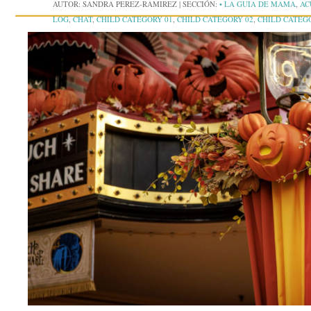
AUTOR:
SANDRA PEREZ-RAMIREZ
|
SECCIÓN:
• LA GUIA DE MAMA
,
AC
LOG
,
CHAT
,
CHILD CATEGORY 01
,
CHILD CATEGORY 02
,
CHILD CATEG
COMMENTS
,
CONCIERTOS
,
CONTENT
,
CORNER CASE
,
CRUCEROS
,
EMB
EVENTOS
,
EXCERPT
,
FEATURED IMAGES
,
FERIAS
,
FORMATTING
,
GALL
JARDINES BOTÁNICOS
,
JETPACK
,
LA ENTREVISTA CON MAMÁ
,
LAS DI
GRANDE
,
MAMÁ SOCIALITÉ
,
MARKUP
,
MORE TAG
,
MUSEOS
,
MUSEOS 
PARQUES ACUÁTICOS
,
PARQUES DE ATRACCIONES
,
PASSWORD
,
PELÍCU
RESEÑAS DE PRODUCTOS
,
SHORTCODES
,
STANDARD
,
STATUS
,
STICKY
UNPUBLISHED
,
VIDEO
,
VIDEOPRESS