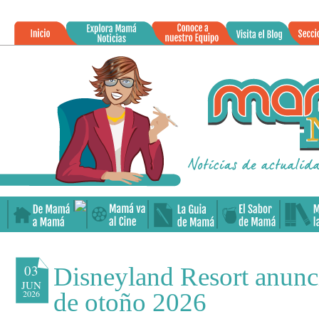
»
03
Disneyland Resort anunci
JUN
2026
de otoño 2026