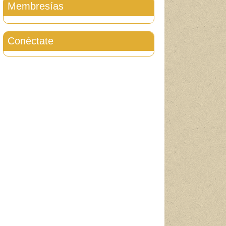
Membresías
Conéctate