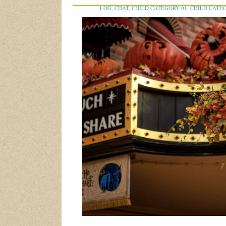
LOG
,
CHAT
,
CHILD CATEGORY 01
,
CHILD CATE
COMMENTS
,
CONCIERTOS
,
CONTENT
,
CORNER 
EVENTOS
,
EXCERPT
,
FEATURED IMAGES
,
FERIA
JARDINES BOTÁNICOS
,
JETPACK
,
LA ENTREVIS
GRANDE
,
MAMÁ SOCIALITÉ
,
MARKUP
,
MORE T
PARQUES ACUÁTICOS
,
PARQUES DE ATRACCION
RESEÑAS DE PRODUCTOS
,
SHORTCODES
,
STAN
UNPUBLISHED
,
VIDEO
,
VIDEOPRESS