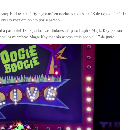
ney Halloween Party regresará en noches selectas del 18 de agosto al 31 de
 evento requiere boleto por separado.
al a partir del 18 de junio. Los titulares del pase Inspire Magic Key podrán
odos los miembros Magic Key tendrán acceso anticipado el 17 de junio.