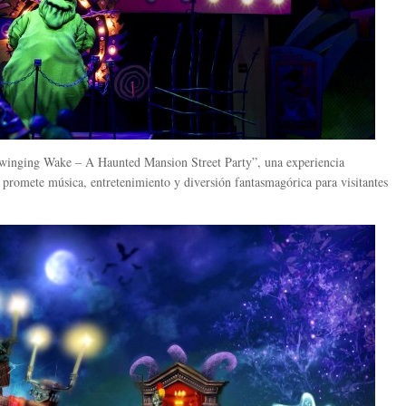
winging Wake – A Haunted Mansion Street Party”, una experiencia
 promete música, entretenimiento y diversión fantasmagórica para visitantes