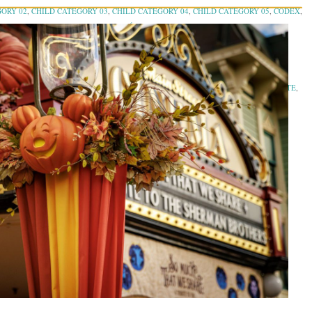
GORY 02
,
CHILD CATEGORY 03
,
CHILD CATEGORY 04
,
CHILD CATEGORY 05
,
CODEX
,
CASE
,
CRUCEROS
,
EMBEDS
,
ESPECTÁCULOS EN VIVO
,
ESTRENOS EN DVD
,
S
,
FORMATTING
,
GALLERY
,
GRANDCHILD CATEGORY
,
HOTELES
,
IMAGES
,
TA CON MAMÁ
,
LAS DIEZ DE MAMÁ
,
LINK
,
LISTS
,
LOS CONSEJOS DE MAMÁ
AG
,
MUSEOS
,
MUSEOS INTERÁCTIVOS
,
OBRAS DE TEATRO
,
PARENT CATEGORY
,
ES
,
PASSWORD
,
PELÍCULAS EN CARTALERA
,
PINGBACKS
,
POST FORMATS
,
QUOTE
,
DARD
,
STATUS
,
STICKY
,
TITLES
,
TRACKBACKS
,
TRADICIONES
,
TWITTER
,