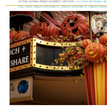
AUTOR:
SANDRA PEREZ-RAMIREZ
|
SECCIÓN:
• LA GUIA DE MAMA
,
AC
LOG
,
CHAT
,
CHILD CATEGORY 01
,
CHILD CATEGORY 02
,
CHILD CATEG
COMMENTS
,
CONCIERTOS
,
CONTENT
,
CORNER CASE
,
CRUCEROS
,
EMB
EVENTOS
,
EXCERPT
,
FEATURED IMAGES
,
FERIAS
,
FORMATTING
,
GALL
JARDINES BOTÁNICOS
,
JETPACK
,
LA ENTREVISTA CON MAMÁ
,
LAS DI
GRANDE
,
MAMÁ SOCIALITÉ
,
MARKUP
,
MORE TAG
,
MUSEOS
,
MUSEOS 
PARQUES ACUÁTICOS
,
PARQUES DE ATRACCIONES
,
PASSWORD
,
PELÍCU
RESEÑAS DE PRODUCTOS
,
SHORTCODES
,
STANDARD
,
STATUS
,
STICKY
UNPUBLISHED
,
VIDEO
,
VIDEOPRESS