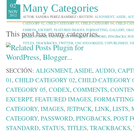
02
Many Categories
NOV
2012
AUTOR:
SANDRA PEREZ-RAMIREZ
|
SECCIÓN:
ALIGNMENT
,
ASIDE
,
AUD
CATEGORY 02
,
CHILD CATEGORY 03
,
CHILD CATEGORY 04
,
CHILD CAT
EMBEDS
,
EXCERPT
,
FEATURED IMAGES
,
FORMATTING
,
GALLERY
,
GRA
This post has many categories.
MARKUP
,
MORE TAG
,
PARENT CATEGORY
,
PASSWORD
,
PINGBACKS
,
POS
TITLES
,
TRACKBACKS
,
TWITTER
,
UNCATEGORIZED
,
UNPUBLISHED
,
VI
SECCIÓN:
ALIGNMENT
,
ASIDE
,
AUDIO
,
CAPT
01
,
CHILD CATEGORY 02
,
CHILD CATEGORY 
CATEGORY 05
,
CODEX
,
COMMENTS
,
CONTE
EXCERPT
,
FEATURED IMAGES
,
FORMATTING
CATEGORY
,
IMAGES
,
JETPACK
,
LINK
,
LISTS
,
CATEGORY
,
PASSWORD
,
PINGBACKS
,
POST 
STANDARD
,
STATUS
,
TITLES
,
TRACKBACKS
,