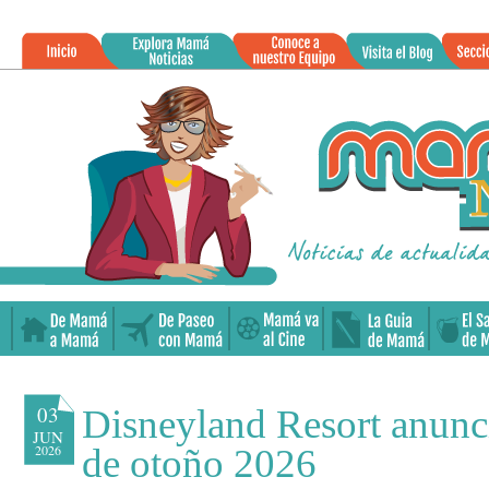
»
03
Disneyland Resort anunci
JUN
2026
de otoño 2026