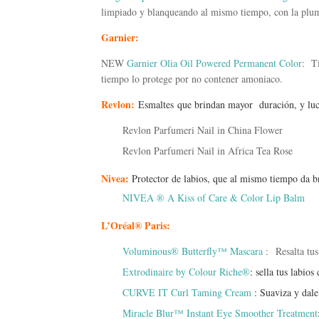
limpiado y blanqueando al mismo tiempo, con la pluma
Garnier:
NEW
Garnier Olia Oil Powered Permanent Color
: Ti
tiempo lo protege por no contener amoniaco.
Revlon:
Esmaltes que brindan mayor duración, y luc
Revlon Parfumeri Nail in China Flower
Revlon Parfumeri Nail in Africa Tea Rose
Nivea:
Protector de labios, que al mismo tiempo da br
NIVEA ® A Kiss of Care & Color Lip Balm
L’Oréal® Paris:
Voluminous® Butterfly™ Mascara
:
Resalta tu
Extrodinaire by Colour Riche®
: sella tus labio
CURVE IT Curl Taming Cream
: Suaviza y dale
Miracle Blur™ Instant Eye Smoother Treatment