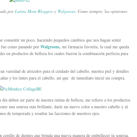
inada por
Latina Mom Bloggers
y
Walgreens
. Como siempre, las opiniones
se consentir un poco, haciendo pequeños cambios que nos hagan sentir
Walgreens
,
í fue como pasando por
mi farmacia favorita, la cual me queda
es en productos de belleza los cuales fueron la combinación perfecta para
n variedad de artículos para el cuidado del cabello, nuestra piel y detalles
tañas y los tintes para el cabello, así que de inmediato inicié mi compra.
 día deben ser parte de nuestra rutina de belleza, me refiero a los productos
ner una sonrisa más brillante, darle un nuevo color a nuestro cabello y al
os de temporada y resaltar las facciones de nuestros ojos.
n cepillo de dientes que brinda una nueva manera de embellecer tu sonrisa,