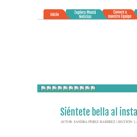
»
05
Siéntete bella al inst
FEB
2014
AUTOR:
SANDRA PEREZ-RAMIREZ
|
SECCIÓN:
L