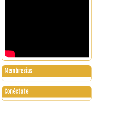
Membresías
Conéctate