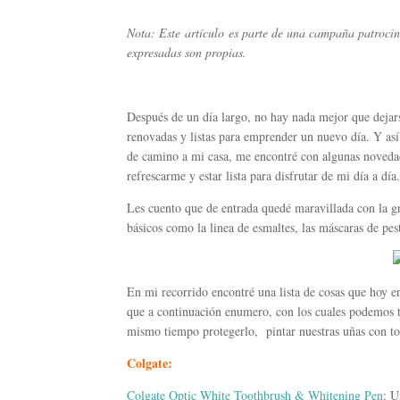
Nota: Este artículo es parte de una campaña patroc
expresadas son propias.
Después de un día largo, no hay nada mejor que dejar
renovadas y listas para emprender un nuevo día. Y as
de camino a mi casa, me encontré con algunas novedad
refrescarme y estar lista para disfrutar de mi día a día.
Les cuento que de entrada quedé maravillada con la gra
básicos como la linea de esmaltes, las máscaras de pes
En mi recorrido encontré una lista de cosas que hoy en
que a continuación enumero, con los cuales podemos te
mismo tiempo protegerlo, pintar nuestras uñas con ton
Colgate:
Colgate Optic White Toothbrush & Whitening Pen
: U