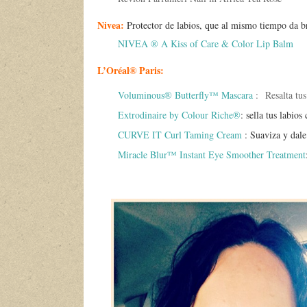
Nivea:
Protector de labios, que al mismo tiempo da br
NIVEA ® A Kiss of Care & Color Lip Balm
L’Oréal® Paris:
Voluminous® Butterfly™ Mascara
:
Resalta tu
Extrodinaire by Colour Riche®
: sella tus labio
CURVE IT Curl Taming Cream
: Suaviza y dale
Miracle Blur™ Instant Eye Smoother Treatment