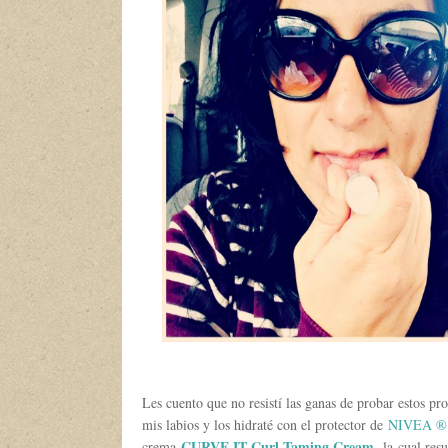
Les cuento que no resistí las ganas de probar estos pr
mis labios y los hidraté con el protector de
NIVEA ® A
CURVE IT Curl Taming Cream
,
crema
la cual res