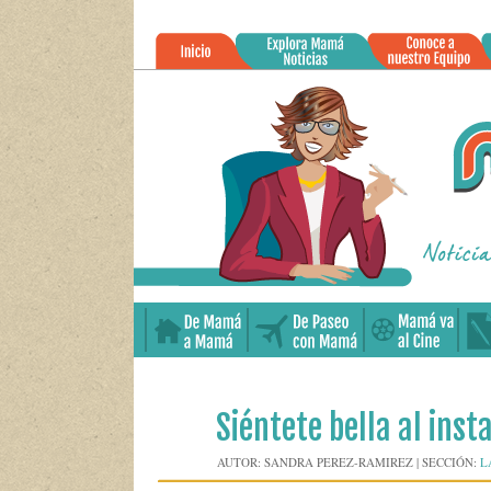
»
05
Siéntete bella al inst
FEB
2014
AUTOR:
SANDRA PEREZ-RAMIREZ
|
SECCIÓN:
L