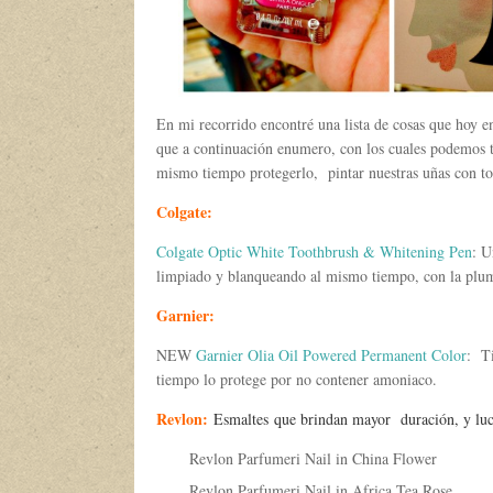
En mi recorrido encontré una lista de cosas que hoy en
que a continuación enumero, con los cuales podemos te
mismo tiempo protegerlo, pintar nuestras uñas con ton
Colgate:
Colgate Optic White Toothbrush & Whitening Pen
: U
limpiado y blanqueando al mismo tiempo, con la pluma
Garnier:
NEW
Garnier Olia Oil Powered Permanent Color
: Ti
tiempo lo protege por no contener amoniaco.
Revlon:
Esmaltes que brindan mayor duración, y luc
Revlon Parfumeri Nail in China Flower
Revlon Parfumeri Nail in Africa Tea Rose