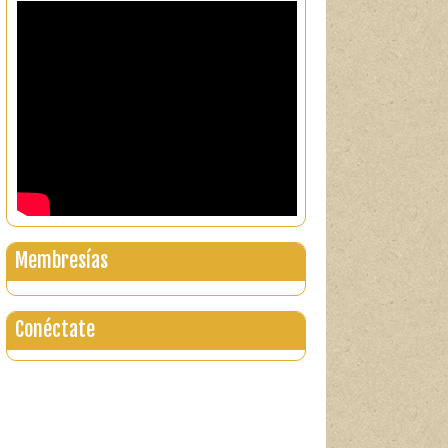
Membresías
Conéctate