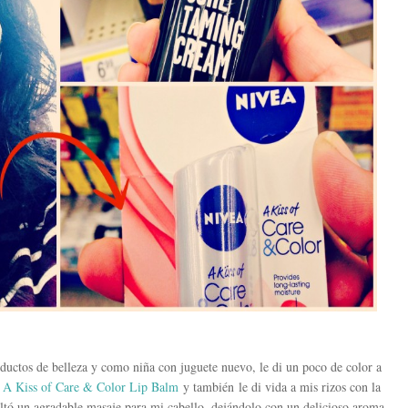
oductos de belleza y como niña con juguete nuevo, le di un poco de color a
 Kiss of Care & Color Lip Balm
y también le di vida a mis rizos con la
ultó un agradable masaje para mi cabello, dejándolo con un delicioso aroma.