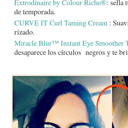
Extrodinaire by Colour Riche®
: sella
de temporada.
CURVE IT Curl Taming Cream
: Suavi
rizado.
Miracle Blur™ Instant Eye Smoother 
desaparece los círculos negros y te br